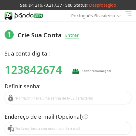
Seu IP: 216.73.217.37 · Seu Status:
Desprotegido
Português Brasileiro
1
Crie Sua Conta
Entrar
Sua conta digital:
123842674
Salvar como Imagem
Definir senha:
Endereço de e-mail (Opcional):
i