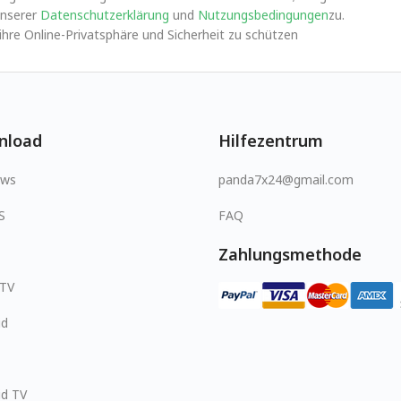
nserer
Datenschutzerklärung
und
Nutzungsbedingungen
zu.
re Online-Privatsphäre und Sicherheit zu schützen
nload
Hilfezentrum
ows
panda7x24@gmail.com
S
FAQ
Zahlungsmethode
 TV
id
id TV