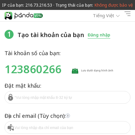
IP của bạn: 216.73.216.53 · Trạng thái của bạn:
Không được bảo vệ
Tiếng Việt
1
Tạo tài khoản của bạn
Đăng nhập
Tài khoản số của bạn:
123860266
Lưu dưới dạng hình ảnh
Đặt mật khẩu:
Địa chỉ email (Tùy chọn):
i