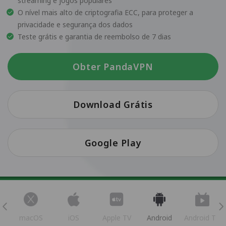
streaming e jogos populares
O nível mais alto de criptografia ECC, para proteger a
privacidade e segurança dos dados
Teste grátis e garantia de reembolso de 7 dias
Obter PandaVPN
Download Grátis
Google Play
s
macOS
iOS
Apple TV
Android
Android TV