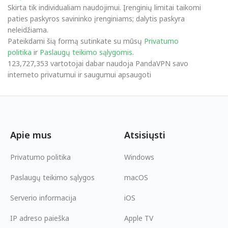
Skirta tik individualiam naudojimui. Įrenginių limitai taikomi
paties paskyros savininko įrenginiams; dalytis paskyra
neleidžiama.
Pateikdami šią formą sutinkate su mūsų
Privatumo
politika
ir
Paslaugų teikimo sąlygomis
.
123,727,353 vartotojai dabar naudoja PandaVPN savo
interneto privatumui ir saugumui apsaugoti
Apie mus
Atsisiųsti
Privatumo politika
Windows
Paslaugų teikimo sąlygos
macOS
Serverio informacija
iOS
IP adreso paieška
Apple TV