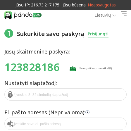
Jūsų IP: 216.73.217.175 · Jūsų būsena:
Neapsaugotas
Lietuvių
1
Sukurkite savo paskyrą
Prisijungti
Jūsų skaitmeninė paskyra:
123828186
Išsaugoti kaip paveikslėlį
Nustatyti slaptažodį:
El. pašto adresas (Neprivaloma):
i