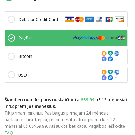
Debit or Credit Card
PayPal
Bitcoin
USDT
Šiandien nuo jūsų bus nuskaičiuota
$59.99
už 12 mėnesiai
ir 12 premijos mėnesius.
Tik pirmam pirkiniui. Pasibaigus pirmajam 24 mėnesiai
paslaugos laikotarpiui, prenumerata atnaujinama kas 12
mėnesiai už US$59.99. Atšaukite bet kada. Pagalbos ieškokite
FAQ
.