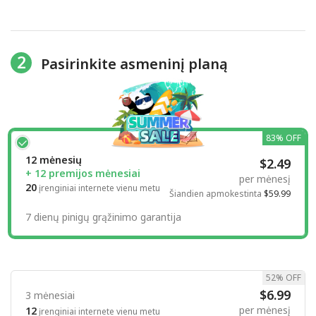
2
Pasirinkite asmeninį planą
83% OFF
12 mėnesių
$2.49
+ 12 premijos mėnesiai
per mėnesį
20
įrenginiai internete vienu metu
Šiandien apmokestinta
$59.99
7 dienų pinigų grąžinimo garantija
52% OFF
$6.99
3 mėnesiai
per mėnesį
12
įrenginiai internete vienu metu