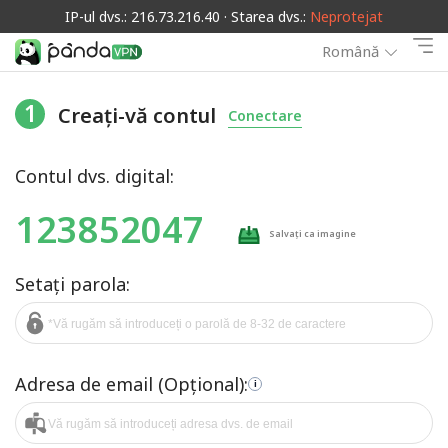
IP-ul dvs.: 216.73.216.40 · Starea dvs.:
Neprotejat
Română
1
Creați-vă contul
Conectare
Contul dvs. digital:
123852047
Salvați ca imagine
Setați parola:
Adresa de email (Opțional):
i