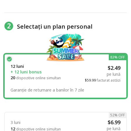
2
Selectați un plan personal
83% OFF
12 luni
$2.49
+ 12 luni bonus
pe lună
20
dispozitive online simultan
$59.99
facturat astăzi
Garanție de returnare a banilor în 7 zile
52% OFF
$6.99
3 luni
pe lună
12
dispozitive online simultan