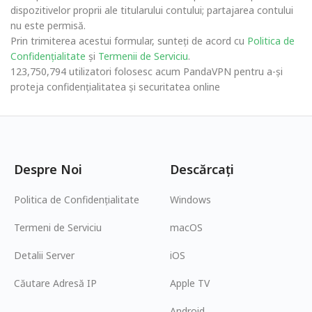
dispozitivelor proprii ale titularului contului; partajarea contului
nu este permisă.
Prin trimiterea acestui formular, sunteți de acord cu
Politica de
Confidențialitate
și
Termenii de Serviciu
.
123,750,794 utilizatori folosesc acum PandaVPN pentru a-și
proteja confidențialitatea și securitatea online
Despre Noi
Descărcați
Politica de Confidențialitate
Windows
Termeni de Serviciu
macOS
Detalii Server
iOS
Căutare Adresă IP
Apple TV
Android