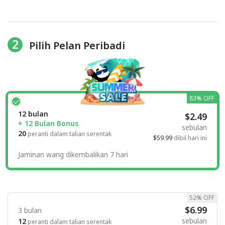
2
Pilih Pelan Peribadi
83% OFF
12 bulan
$2.49
+ 12 Bulan Bonus
sebulan
20
peranti dalam talian serentak
$59.99
dibil hari ini
Jaminan wang dikembalikan 7 hari
52% OFF
$6.99
3 bulan
sebulan
12
peranti dalam talian serentak