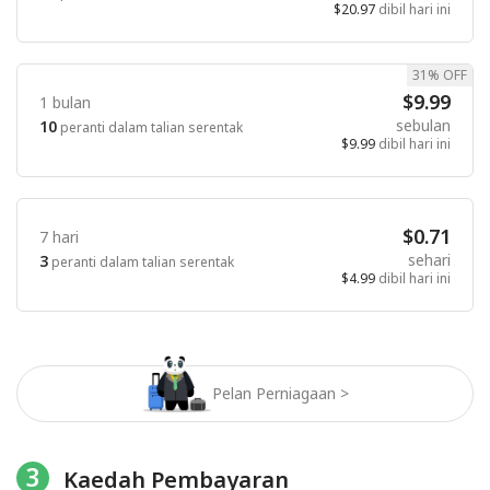
$20.97
dibil hari ini
31% OFF
$9.99
1 bulan
sebulan
10
peranti dalam talian serentak
$9.99
dibil hari ini
$0.71
7 hari
sehari
3
peranti dalam talian serentak
$4.99
dibil hari ini
Pelan Perniagaan >
3
Kaedah Pembayaran