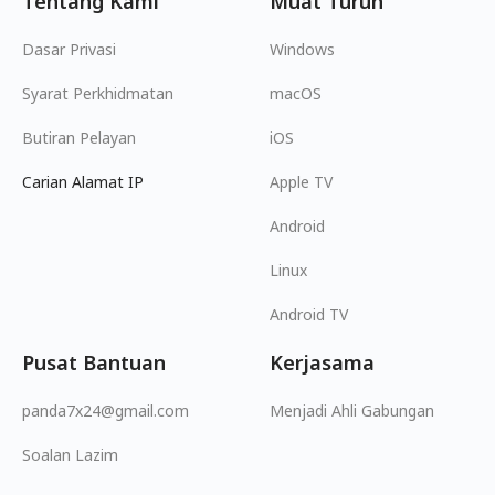
Tentang Kami
Muat Turun
Dasar Privasi
Windows
Syarat Perkhidmatan
macOS
Butiran Pelayan
iOS
Carian Alamat IP
Apple TV
Android
Linux
Android TV
Pusat Bantuan
Kerjasama
panda7x24@gmail.com
Menjadi Ahli Gabungan
Soalan Lazim