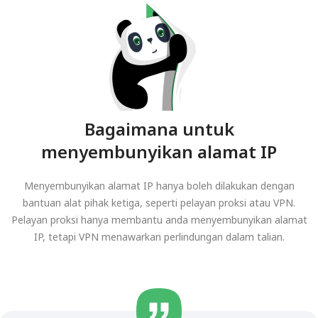
Bagaimana untuk
menyembunyikan alamat IP
Menyembunyikan alamat IP hanya boleh dilakukan dengan
bantuan alat pihak ketiga, seperti pelayan proksi atau VPN.
Pelayan proksi hanya membantu anda menyembunyikan alamat
IP, tetapi VPN menawarkan perlindungan dalam talian.