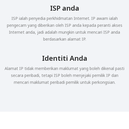
ISP anda
ISP ialah penyedia perkhidmatan Internet. IP awam ialah
pengecam yang diberikan oleh ISP anda kepada peranti akses
Internet anda, jadi adalah mungkin untuk mencari ISP anda
berdasarkan alamat IP.
Identiti Anda
Alamat IP tidak memberikan maklumat yang boleh dikenal pasti
secara peribadi, tetapi ISP boleh menjejaki pemilik IP dan
mencari maklumat peribadi pemilik untuk perkongsian.