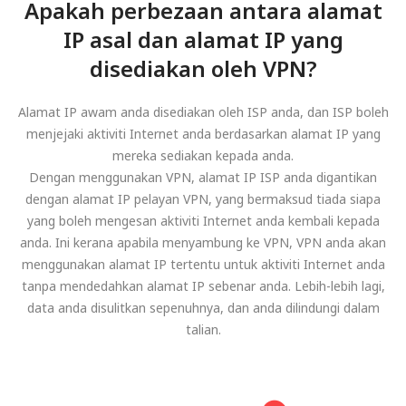
Apakah perbezaan antara alamat
IP asal dan alamat IP yang
disediakan oleh VPN?
Alamat IP awam anda disediakan oleh ISP anda, dan ISP boleh
menjejaki aktiviti Internet anda berdasarkan alamat IP yang
mereka sediakan kepada anda.
Dengan menggunakan VPN, alamat IP ISP anda digantikan
dengan alamat IP pelayan VPN, yang bermaksud tiada siapa
yang boleh mengesan aktiviti Internet anda kembali kepada
anda. Ini kerana apabila menyambung ke VPN, VPN anda akan
menggunakan alamat IP tertentu untuk aktiviti Internet anda
tanpa mendedahkan alamat IP sebenar anda. Lebih-lebih lagi,
data anda disulitkan sepenuhnya, dan anda dilindungi dalam
talian.