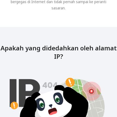
bergegas di Internet dan tidak pernah sampai ke peranti
sasaran.
Apakah yang didedahkan oleh alamat
IP?