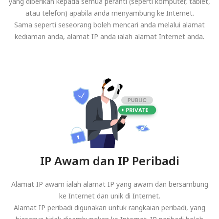
yang diberikan kepada semua peranti (seperti komputer, tablet,
atau telefon) apabila anda menyambung ke Internet.
Sama seperti seseorang boleh mencari anda melalui alamat
kediaman anda, alamat IP anda ialah alamat Internet anda.
IP Awam dan IP Peribadi
Alamat IP awam ialah alamat IP yang awam dan bersambung
ke Internet dan unik di Internet.
Alamat IP peribadi digunakan untuk rangkaian peribadi, yang