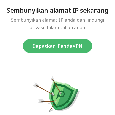
Sembunyikan alamat IP sekarang
Sembunyikan alamat IP anda dan lindungi
privasi dalam talian anda.
Dapatkan PandaVPN