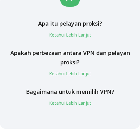
Apa itu pelayan proksi?
Ketahui Lebih Lanjut
Apakah perbezaan antara VPN dan pelayan
proksi?
Ketahui Lebih Lanjut
Bagaimana untuk memilih VPN?
Ketahui Lebih Lanjut