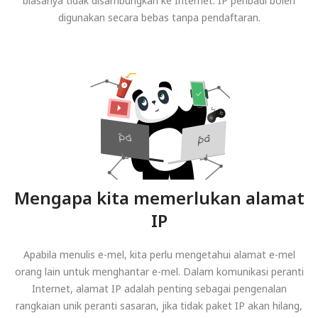
biasanya tidak disambungkan ke Internet. IP peribadi boleh
digunakan secara bebas tanpa pendaftaran.
Mengapa kita memerlukan alamat
IP
Apabila menulis e-mel, kita perlu mengetahui alamat e-mel
orang lain untuk menghantar e-mel. Dalam komunikasi peranti
Internet, alamat IP adalah penting sebagai pengenalan
rangkaian unik peranti sasaran, jika tidak paket IP akan hilang,