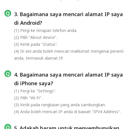
3. Bagaimana saya mencari alamat IP saya
di Android?
(1) Pergi ke tetapan telefon anda.
(2) Pilih "About device".
(3) Ketik pada "Status".
(4) Di sini anda boleh mencari maklumat mengenai peranti
anda, termasuk alamat IP.
4. Bagaimana saya mencari alamat IP saya
di iPhone saya?
(1) Pergi ke "Settings".
(2) Pilih "Wi-Fi".
(3) Ketik pada rangkaian yang anda sambungkan.
(4) Anda boleh mencari IP anda di bawah "IPV4 Address".
5. Adakah haram untuk menyembunyikan