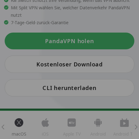
Kill Switch schützt Ihre Verbindung, wenn das VPN abbricht
Mit Split VPN wählen Sie, welcher Datenverkehr PandaVPN
nutzt
7-Tage-Geld-zurück-Garantie
PandaVPN holen
Kostenloser Download
CLI herunterladen
s
macOS
iOS
Apple TV
Android
Android TV