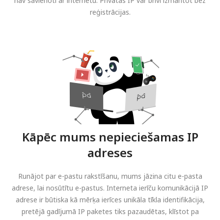
nav savienoti ar internetu. Privātās IP var brīvi izmantot bez
reģistrācijas.
Kāpēc mums nepieciešamas IP
adreses
Runājot par e-pastu rakstīšanu, mums jāzina citu e-pasta
adrese, lai nosūtītu e-pastus. Interneta ierīču komunikācijā IP
adrese ir būtiska kā mērķa ierīces unikāla tīkla identifikācija,
pretējā gadījumā IP paketes tiks pazaudētas, klīstot pa