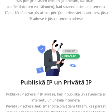
kas piešķirts visām ierīcēm (piemēram, datoram,
planšetdatoram vai tālrunim), kad savienojaties ar internetu.
Tāpat kā kāds var jūs atrast pēc jūsu dzīvesvietas adreses, jūsu
IP adrese ir jūsu interneta adrese.
Publiskā IP un Privātā IP
Publiskā IP adrese ir IP adrese, kas ir publiska un savienota ar
internetu un unikāla internetā.
Privātā IP adrese tiek izmantota privātiem tīkliem, kas parasti