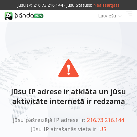
Jūsu IP: 216.73.216.144 · Jūsu Statuss:
Neaizsargāts
Latviešu
Jūsu IP adrese ir atklāta un jūsu
aktivitāte internetā ir redzama
Jūsu pašreizējā IP adrese ir:
216.73.216.144
Jūsu IP atrašanās vieta ir:
US