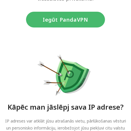
Iegūt PandaVPN
Kāpēc man jāslēpj sava IP adrese?
IP adreses var atklāt jūsu atrašanās vietu, pārlūkošanas vēsturi
un personisko informāciju, ierobežojot jūsu piekļuvi citu valstu