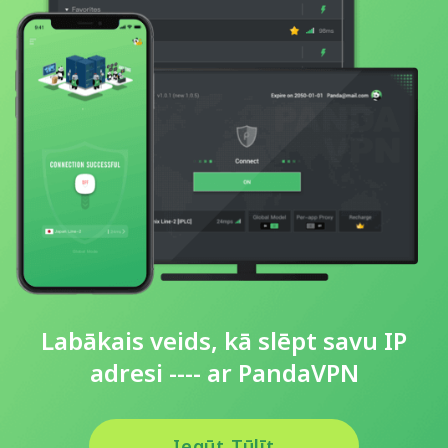
Labākais veids, kā slēpt savu IP
adresi ---- ar PandaVPN
Iegūt Tūlīt