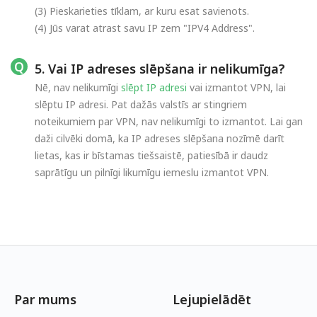
(3) Pieskarieties tīklam, ar kuru esat savienots.
(4) Jūs varat atrast savu IP zem "IPV4 Address".
5. Vai IP adreses slēpšana ir nelikumīga?
Nē, nav nelikumīgi
slēpt IP adresi
vai izmantot VPN, lai
slēptu IP adresi. Pat dažās valstīs ar stingriem
noteikumiem par VPN, nav nelikumīgi to izmantot. Lai gan
daži cilvēki domā, ka IP adreses slēpšana nozīmē darīt
lietas, kas ir bīstamas tiešsaistē, patiesībā ir daudz
saprātīgu un pilnīgi likumīgu iemeslu izmantot VPN.
Par mums
Lejupielādēt