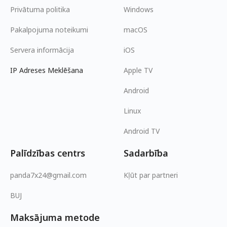
Privātuma politika
Windows
Pakalpojuma noteikumi
macOS
Servera informācija
iOS
IP Adreses Meklēšana
Apple TV
Android
Linux
Android TV
Palīdzības centrs
Sadarbība
panda7x24@gmail.com
Kļūt par partneri
BUJ
Maksājuma metode