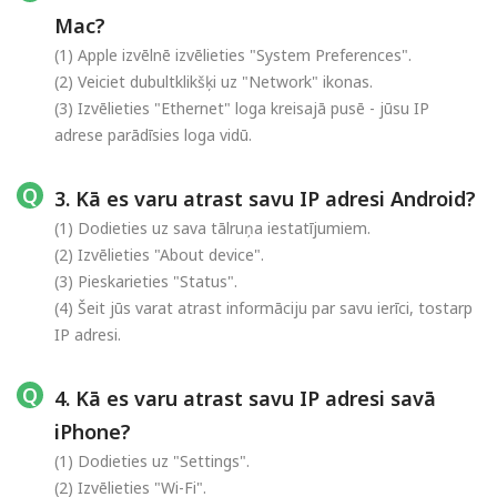
Mac?
(1) Apple izvēlnē izvēlieties "System Preferences".
(2) Veiciet dubultklikšķi uz "Network" ikonas.
(3) Izvēlieties "Ethernet" loga kreisajā pusē - jūsu IP
adrese parādīsies loga vidū.
3. Kā es varu atrast savu IP adresi Android?
(1) Dodieties uz sava tālruņa iestatījumiem.
(2) Izvēlieties "About device".
(3) Pieskarieties "Status".
(4) Šeit jūs varat atrast informāciju par savu ierīci, tostarp
IP adresi.
4. Kā es varu atrast savu IP adresi savā
iPhone?
(1) Dodieties uz "Settings".
(2) Izvēlieties "Wi-Fi".