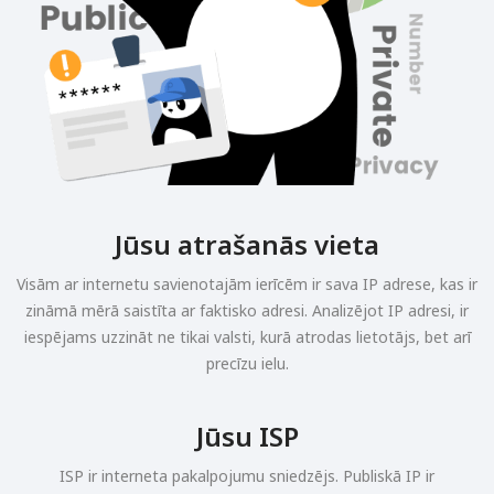
Jūsu atrašanās vieta
Visām ar internetu savienotajām ierīcēm ir sava IP adrese, kas ir
zināmā mērā saistīta ar faktisko adresi. Analizējot IP adresi, ir
iespējams uzzināt ne tikai valsti, kurā atrodas lietotājs, bet arī
precīzu ielu.
Jūsu ISP
ISP ir interneta pakalpojumu sniedzējs. Publiskā IP ir