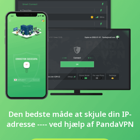
Den bedste måde at skjule din IP-
adresse ---- ved hjælp af PandaVPN