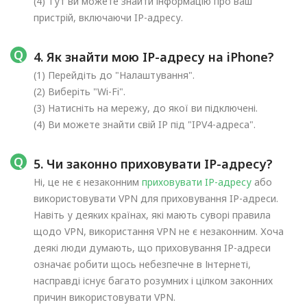
(4) Тут ви можете знайти інформацію про ваш
пристрій, включаючи IP-адресу.
4. Як знайти мою IP-адресу на iPhone?
(1) Перейдіть до "Налаштування".
(2) Виберіть "Wi-Fi".
(3) Натисніть на мережу, до якої ви підключені.
(4) Ви можете знайти свій IP під "IPV4-адреса".
5. Чи законно приховувати IP-адресу?
Ні, це не є незаконним
приховувати IP-адресу
або
використовувати VPN для приховування IP-адреси.
Навіть у деяких країнах, які мають суворі правила
щодо VPN, використання VPN не є незаконним. Хоча
деякі люди думають, що приховування IP-адреси
означає робити щось небезпечне в Інтернеті,
насправді існує багато розумних і цілком законних
причин використовувати VPN.