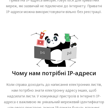
Приватна IP-адреса використовується для приватних
мереж, які зазвичай не підключені до Інтернету. Приватні
IP-адреси можна використовувати вільно без реєстрації.
Чому нам потрібні IP-адреси
Коли справа доходить до написання електронних листів,
нам потрібно знати електронну адресу інших, щоб
надсилати листи. У комунікації пристроїв в Інтернеті IP-
адреса є важливою як унікальний мережевий ідентифікатор
цільового пристрою, інакше IP-пакети будуть втрачені,