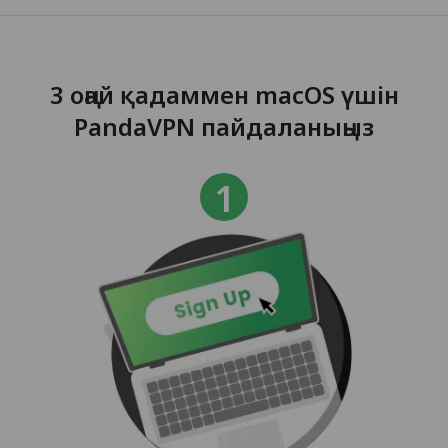
3 оңай қадаммен macOS үшін
PandaVPN пайдаланыңыз