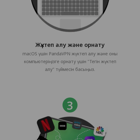
Жүктеп алу және орнату
macOS үшін PandaVPN жүктеп алу және оны
компьютеріңізге орнату үшін "Тегін жүктеп
алу" түймесін басыңыз.