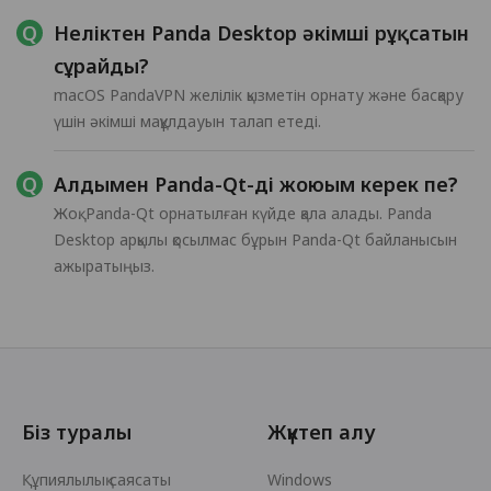
Неліктен Panda Desktop әкімші рұқсатын
сұрайды?
macOS PandaVPN желілік қызметін орнату және басқару
үшін әкімші мақұлдауын талап етеді.
Алдымен Panda-Qt-ді жоюым керек пе?
Жоқ. Panda-Qt орнатылған күйде қала алады. Panda
Desktop арқылы қосылмас бұрын Panda-Qt байланысын
ажыратыңыз.
Біз туралы
Жүктеп алу
Құпиялылық саясаты
Windows