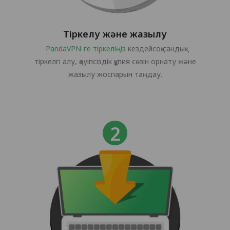
Тіркелу және жазылу
PandaVPN-ге тіркеліңіз
кездейсоқ сандық
тіркелгі алу, қауіпсіздік құпия сөзін орнату және
жазылу жоспарын таңдау.