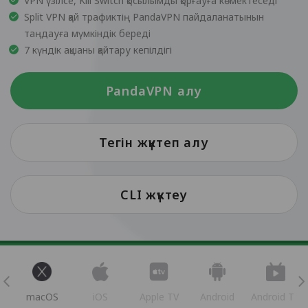
VPN үзілсе, Kill Switch қосылымды қорғауға көмектеседі
Split VPN қай трафиктің PandaVPN пайдаланатынын
таңдауға мүмкіндік береді
7 күндік ақшаны қайтару кепілдігі
PandaVPN алу
Тегін жүктеп алу
CLI жүктеу
s
macOS
iOS
Apple TV
Android
Android TV