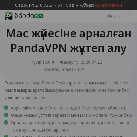
Сіздің IP: 216.73.217.51 · Сіздің күйіңіз:
Қорғалмаған
Қазақ
Mac жүйесіне арналған
PandaVPN жүктеп алу
Нұсқа: 10.0.4
Жаңарту: 2026.07.22
Қолдау:
macOS 12+
Толығымен жаңа Panda Desktop-пен танысыңыз — Mac-те
жылдамырақ, қарапайымырақ және сенімдірек VPN тәжірибесі
үшін қайта жасалған.
Apple silicon және Intel негізіндегі Mac-термен үйлесімді
Жаңа жұмыс үстелі терезесі мен мәзір жолағы тәжірибесі
Орналасқан жерлерді шолыңыз, серверлерді іздеңіз және
таңдаулыларды басқарыңыз