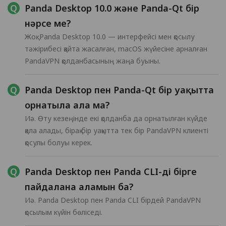
Panda Desktop 10.0 және Panda-Qt бір
нәрсе ме?
Жоқ. Panda Desktop 10.0 — интерфейсі мен қосылу
тәжірибесі қайта жасалған, macOS жүйесіне арналған
PandaVPN қолданбасының жаңа буыны.
Panda Desktop пен Panda-Qt бір уақытта
орнатыла ала ма?
Иә. Өту кезеңінде екі қолданба да орнатылған күйде
қала алады, бірақ бір уақытта тек бір PandaVPN клиенті
қосулы болуы керек.
Panda Desktop пен Panda CLI-ді бірге
пайдалана аламын ба?
Иә. Panda Desktop пен Panda CLI бірдей PandaVPN
қосылым күйін бөліседі.