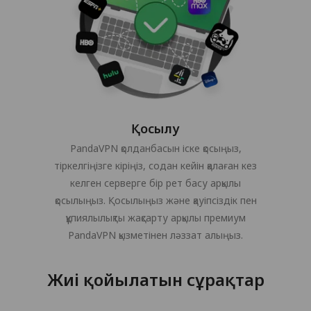
Қосылу
PandaVPN қолданбасын іске қосыңыз,
тіркелгіңізге кіріңіз, содан кейін қалаған кез
келген серверге бір рет басу арқылы
қосылыңыз. Қосылыңыз және қауіпсіздік пен
құпиялылықты жақсарту арқылы премиум
PandaVPN қызметінен ләззат алыңыз.
Жиі қойылатын сұрақтар