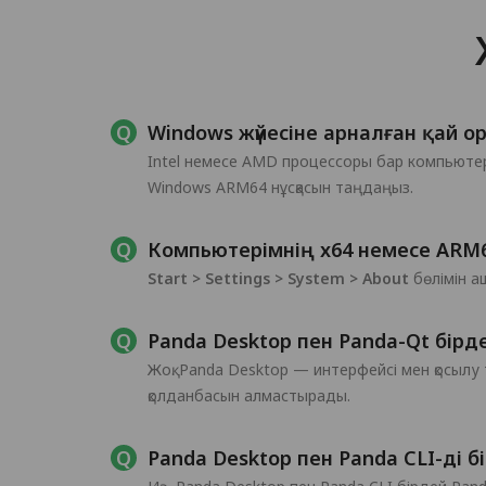
Windows жүйесіне арналған қай 
Intel немесе AMD процессоры бар компьютерл
Windows ARM64 нұсқасын таңдаңыз.
Компьютерімнің x64 немесе ARM
Start > Settings > System > About
бөлімін а
Panda Desktop пен Panda-Qt бірд
Жоқ. Panda Desktop — интерфейсі мен қосылу
қолданбасын алмастырады.
Panda Desktop пен Panda CLI-ді 