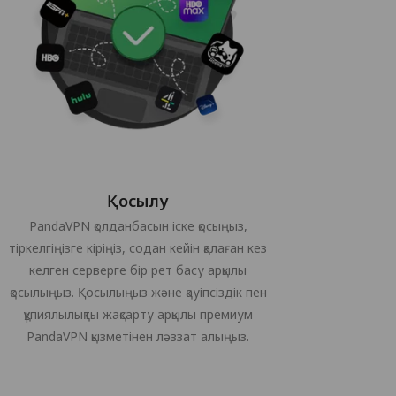
Қосылу
PandaVPN қолданбасын іске қосыңыз,
тіркелгіңізге кіріңіз, содан кейін қалаған кез
келген серверге бір рет басу арқылы
қосылыңыз. Қосылыңыз және қауіпсіздік пен
құпиялылықты жақсарту арқылы премиум
PandaVPN қызметінен ләззат алыңыз.