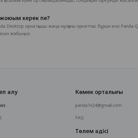
 қосылым күйін ортақ пайдаланады, сондықтан біреуінде жасалған 
 жоюым керек пе?
nda Desktop орнатқышы жаңа нұсқаны орнатпас бұрын ескі Panda-
асын жабыңыз.
еп алу
Көмек орталығы
ows
panda7x24@gmail.com
S
FAQ
Төлем әдісі