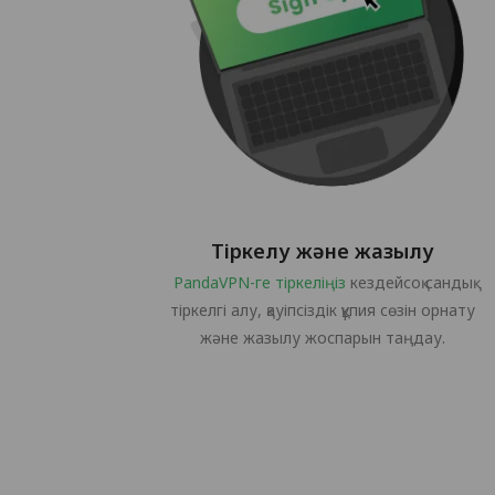
Тіркелу және жазылу
PandaVPN-ге тіркеліңіз
кездейсоқ сандық
тіркелгі алу, қауіпсіздік құпия сөзін орнату
және жазылу жоспарын таңдау.