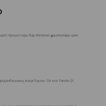
р
індегі процессоры бар Windows құрылғылары үшін
 қолданбасының жаңа буыны. Ол ескі Panda-Qt