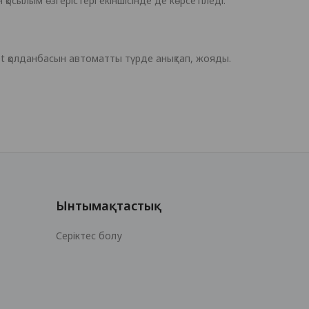
қосылым өзгерістері екіншісінде де көрсетіледі.
Qt қолданбасын автоматты түрде анықтап, жояды.
Ынтымақтастық
Серіктес болу