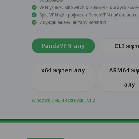
VPN үзілсе, Kill Switch қосылымды қорғауға көме
Split VPN қай трафиктің PandaVPN пайдаланат
7 күндік ақшаны қайтару кепілдігі
PandaVPN алу
CLI жүкт
x64 жүктеп алу
ARM64 жү
алу
Windows 7 үшін ескі нұсқа: 7.1.2