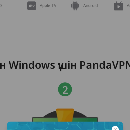
OS
Apple TV
Android
A
н Windows үшін PandaV