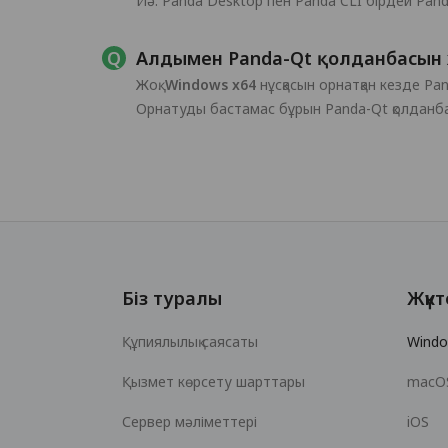
Иә. Panda Desktop пен Panda CLI бірдей Panda
Алдымен Panda-Qt қолданбасын
Жоқ.
Windows x64
нұсқасын орнатқан кезде Pa
Орнатуды бастамас бұрын Panda-Qt қолданб
Біз туралы
Жүкт
Құпиялылық саясаты
Wind
Қызмет көрсету шарттары
macO
Сервер мәліметтері
iOS