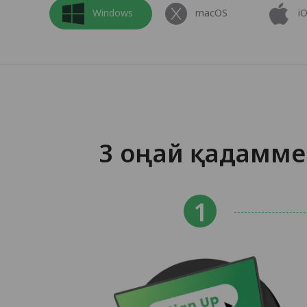
Windows
macOS
i
3 оңай қадамме