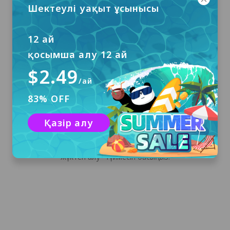
Шектеулі уақыт ұсынысы
12 ай
қосымша алу 12 ай
$2.49
/ай
83% OFF
Жүктеп алу және орнату
Қазір алу
Windows үшін PandaVPN жүктеп алу және
оны компьютеріңізге орнату үшін "Тегін
жүктеп алу" түймесін басыңыз.