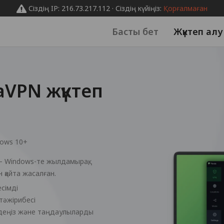
Сіздің IP: 216.73.217.112 · Сіздің күйіңіз:
Қорғалмаған
Басты бет
Жүктеп алу
aVPN жүктеп
ows 10+
 Windows-те жылдамырақ,
 қайта жасалған.
сімді
тәжірибесі
здеңіз және таңдаулыларды