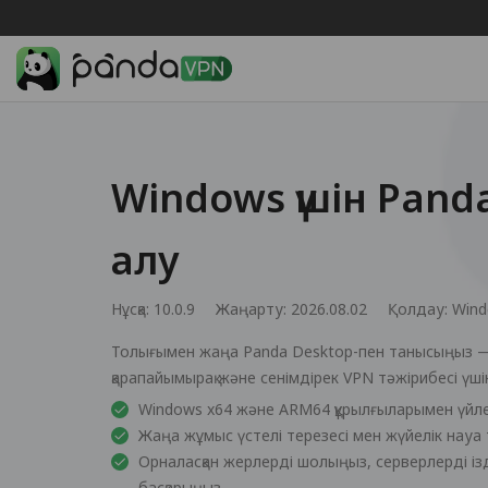
Windows үшін Pand
алу
Нұсқа: 10.0.9
Жаңарту: 2026.08.02
Қолдау:
Wind
Толығымен жаңа Panda Desktop-пен танысыңыз —
қарапайымырақ және сенімдірек VPN тәжірибесі үшін
Windows x64 және ARM64 құрылғыларымен үйле
Жаңа жұмыс үстелі терезесі мен жүйелік науа 
Орналасқан жерлерді шолыңыз, серверлерді і
басқарыңыз