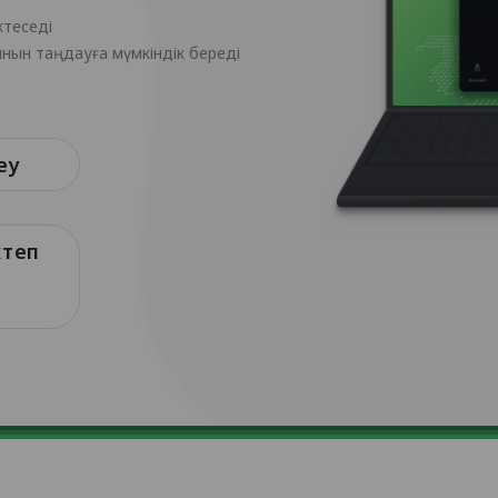
ктеседі
ынын таңдауға мүмкіндік береді
еу
ктеп