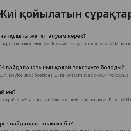
Жиі қойылатын сұрақта
орнатқышты жүктеп алуым керек?
ердің көпшілігі үшін Windows x64 нұсқасын таңдаңыз. ARM негіз
64 пайдаланатынын қалай тексеруге болады?
шып,
Device specifications
ішінен
System type
жолын тексеріңіз.
ей ме?
 тәжірибесі қайта жасалған Windows жүйесіне арналған PandaVPN
бірге пайдалана аламын ба?