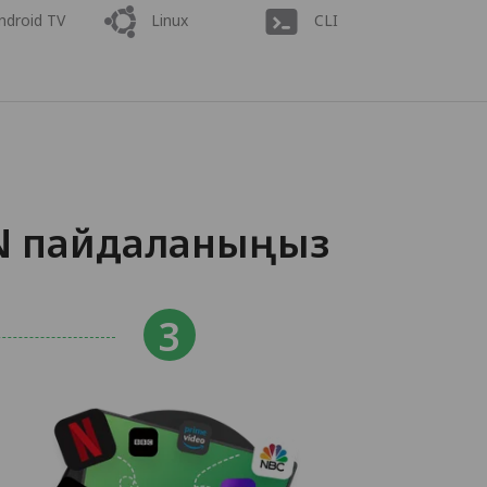
ndroid TV
Linux
CLI
PN пайдаланыңыз