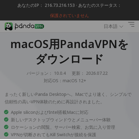
あなたのIP： 216.73.216.153 · あなたのステータス：
保護されていません
日本語
macOS用PandaVPNを
ダウンロード
バージョン： 10.0.4
更新： 2026.07.22
対応OS：
macOS 12+
まったく新しいPanda Desktopへ。Macでより速く、シンプルで
信頼性の高いVPN体験のために再設計されました。
Apple siliconおよびIntel搭載Macに対応
新しいデスクトップウィンドウとメニューバー体験
ロケーションの閲覧、サーバー検索、お気に入り管理
VPNが切断されてもKill Switchが接続を保護