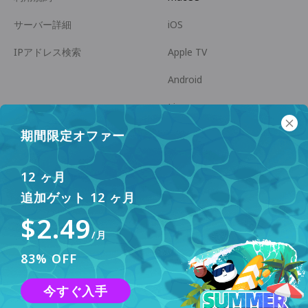
サーバー詳細
iOS
IPアドレス検索
Apple TV
Android
Linux
期間限定オファー
Android TV
ヘルプセンター
協力
12 ヶ月
panda7x24@gmail.com
アフィリエイトになる
追加ゲット 12 ヶ月
$2.49
FAQ
/月
支払い方法
83% OFF
このウェブサイトでは、ユーザー体験を向上させるため
今すぐ入手
にクッキーを使用しています。詳細については、
プライ
同意する