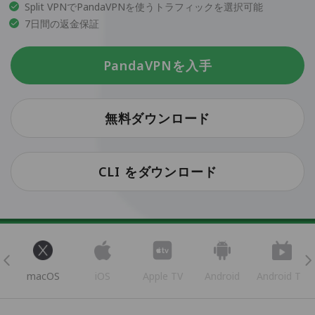
Split VPNでPandaVPNを使うトラフィックを選択可能
7日間の返金保証
PandaVPNを入手
無料ダウンロード
CLI をダウンロード
s
macOS
iOS
Apple TV
Android
Android TV