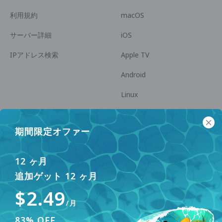
利用規約
macOS
サーバー詳細
iOS
IPアドレス検索
Apple TV
Android
Linux
Android TV
期間限定オファー
ヘルプセンター
協力
panda7x24@gmail.com
アフィリエイトになる
12 ヶ月
追加ゲット 12 ヶ月
FAQ
$2.49
支払い方法
/月
83% OFF