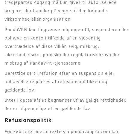
tredjeparter. Adgang må kun gives til autoriserede
brugere, der handler på vegne af den købende
virksomhed eller organisation.
PandaVPN kan begrænse adgangen til, suspendere eller
ophæve en konto i tilfælde af en væsentlig
overtrædelse af disse vilkår, svig, misbrug,
sikkerhedsrisiko, juridisk eller regulatorisk krav eller
misbrug af PandaVPN-tjenesterne.
Berettigelse til refusion efter en suspension eller
ophævelse reguleres af refusionspolitikken og
gældende lov.
Intet i dette afsnit begrænser ufravigelige rettigheder,
der er tilgængelige efter gældende lov.
Refusionspolitik
For køb foretaget direkte via pandavpnpro.com kan