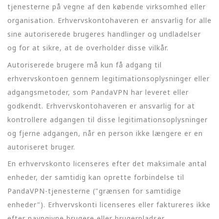
tjenesterne på vegne af den købende virksomhed eller
organisation. Erhvervskontohaveren er ansvarlig for alle
sine autoriserede brugeres handlinger og undladelser
og for at sikre, at de overholder disse vilkår.
Autoriserede brugere må kun få adgang til
erhvervskontoen gennem legitimationsoplysninger eller
adgangsmetoder, som PandaVPN har leveret eller
godkendt. Erhvervskontohaveren er ansvarlig for at
kontrollere adgangen til disse legitimationsoplysninger
og fjerne adgangen, når en person ikke længere er en
autoriseret bruger.
En erhvervskonto licenseres efter det maksimale antal
enheder, der samtidig kan oprette forbindelse til
PandaVPN-tjenesterne ("grænsen for samtidige
enheder"). Erhvervskonti licenseres eller faktureres ikke
efter navngivne brugere eller brugerpladser.