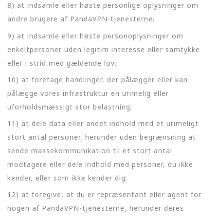
8) at indsamle eller høste personlige oplysninger om
andre brugere af PandaVPN-tjenesterne;
9) at indsamle eller høste personoplysninger om
enkeltpersoner uden legitim interesse eller samtykke
eller i strid med gældende lov;
10) at foretage handlinger, der pålægger eller kan
pålægge vores infrastruktur en urimelig eller
uforholdsmæssigt stor belastning;
11) at dele data eller andet indhold med et urimeligt
stort antal personer, herunder uden begrænsning at
sende massekommunikation til et stort antal
modtagere eller dele indhold med personer, du ikke
kender, eller som ikke kender dig;
12) at foregive, at du er repræsentant eller agent for
nogen af PandaVPN-tjenesterne, herunder deres