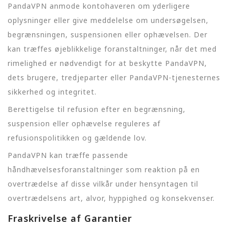
PandaVPN anmode kontohaveren om yderligere
oplysninger eller give meddelelse om undersøgelsen,
begrænsningen, suspensionen eller ophævelsen. Der
kan træffes øjeblikkelige foranstaltninger, når det med
rimelighed er nødvendigt for at beskytte PandaVPN,
dets brugere, tredjeparter eller PandaVPN-tjenesternes
sikkerhed og integritet.
Berettigelse til refusion efter en begrænsning,
suspension eller ophævelse reguleres af
refusionspolitikken og gældende lov.
PandaVPN kan træffe passende
håndhævelsesforanstaltninger som reaktion på en
overtrædelse af disse vilkår under hensyntagen til
overtrædelsens art, alvor, hyppighed og konsekvenser.
Fraskrivelse af Garantier