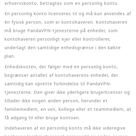
erhvervskonto, betragtes som en personlig konto.
En personlig konto licenseres til og må kun anvendes af
én fysisk person, som er kontohaveren. Kontohaveren
må bruge PandaVPN-tjenesterne på enheder, som
kontohaveren personligt ejer eller kontrollerer,
underlagt den samtidige enhedsgrænse i den købte
plan.
Enhedskvoten, der følger med en personlig konto,
begrænser antallet af kontohaverens enheder, der
samtidig kan oprette forbindelse til PandaVPN-
tjenesterne. Den giver ikke yderligere brugerlicenser og
tillader ikke nogen anden person, herunder et
familiemedlem, en ven, kollega eller et teammedlem, at
få adgang til eller bruge kontoen.
Indehaveren af en personlig konto må ikke videregive