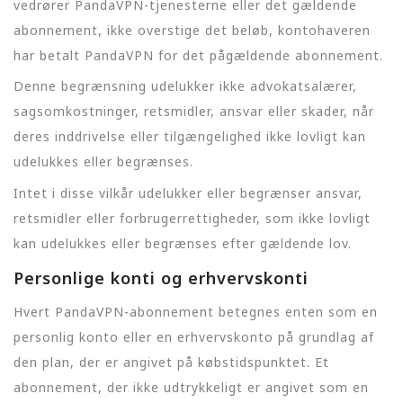
vedrører PandaVPN-tjenesterne eller det gældende
abonnement, ikke overstige det beløb, kontohaveren
har betalt PandaVPN for det pågældende abonnement.
Denne begrænsning udelukker ikke advokatsalærer,
sagsomkostninger, retsmidler, ansvar eller skader, når
deres inddrivelse eller tilgængelighed ikke lovligt kan
udelukkes eller begrænses.
Intet i disse vilkår udelukker eller begrænser ansvar,
retsmidler eller forbrugerrettigheder, som ikke lovligt
kan udelukkes eller begrænses efter gældende lov.
Personlige konti og erhvervskonti
Hvert PandaVPN-abonnement betegnes enten som en
personlig konto eller en erhvervskonto på grundlag af
den plan, der er angivet på købstidspunktet. Et
abonnement, der ikke udtrykkeligt er angivet som en