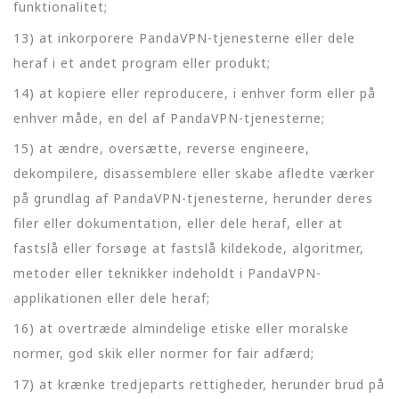
funktionalitet;
13) at inkorporere PandaVPN-tjenesterne eller dele
heraf i et andet program eller produkt;
14) at kopiere eller reproducere, i enhver form eller på
enhver måde, en del af PandaVPN-tjenesterne;
15) at ændre, oversætte, reverse engineere,
dekompilere, disassemblere eller skabe afledte værker
på grundlag af PandaVPN-tjenesterne, herunder deres
filer eller dokumentation, eller dele heraf, eller at
fastslå eller forsøge at fastslå kildekode, algoritmer,
metoder eller teknikker indeholdt i PandaVPN-
applikationen eller dele heraf;
16) at overtræde almindelige etiske eller moralske
normer, god skik eller normer for fair adfærd;
17) at krænke tredjeparts rettigheder, herunder brud på