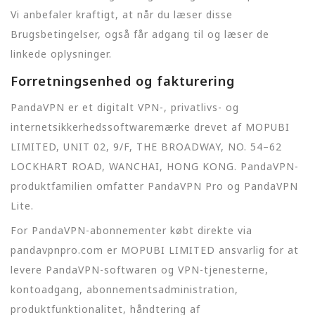
Vi anbefaler kraftigt, at når du læser disse
Brugsbetingelser, også får adgang til og læser de
linkede oplysninger.
Forretningsenhed og fakturering
PandaVPN er et digitalt VPN-, privatlivs- og
internetsikkerhedssoftwaremærke drevet af MOPUBI
LIMITED, UNIT 02, 9/F, THE BROADWAY, NO. 54–62
LOCKHART ROAD, WANCHAI, HONG KONG. PandaVPN-
produktfamilien omfatter PandaVPN Pro og PandaVPN
Lite.
For PandaVPN-abonnementer købt direkte via
pandavpnpro.com er MOPUBI LIMITED ansvarlig for at
levere PandaVPN-softwaren og VPN-tjenesterne,
kontoadgang, abonnementsadministration,
produktfunktionalitet, håndtering af