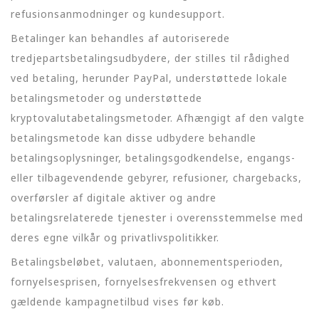
refusionsanmodninger og kundesupport.
Betalinger kan behandles af autoriserede
tredjepartsbetalingsudbydere, der stilles til rådighed
ved betaling, herunder PayPal, understøttede lokale
betalingsmetoder og understøttede
kryptovalutabetalingsmetoder. Afhængigt af den valgte
betalingsmetode kan disse udbydere behandle
betalingsoplysninger, betalingsgodkendelse, engangs-
eller tilbagevendende gebyrer, refusioner, chargebacks,
overførsler af digitale aktiver og andre
betalingsrelaterede tjenester i overensstemmelse med
deres egne vilkår og privatlivspolitikker.
Betalingsbeløbet, valutaen, abonnementsperioden,
fornyelsesprisen, fornyelsesfrekvensen og ethvert
gældende kampagnetilbud vises før køb.