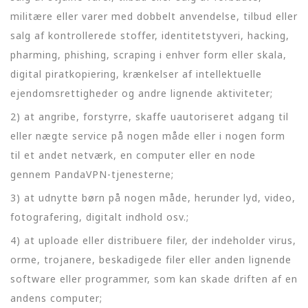
militære eller varer med dobbelt anvendelse, tilbud eller
salg af kontrollerede stoffer, identitetstyveri, hacking,
pharming, phishing, scraping i enhver form eller skala,
digital piratkopiering, krænkelser af intellektuelle
ejendomsrettigheder og andre lignende aktiviteter;
2) at angribe, forstyrre, skaffe uautoriseret adgang til
eller nægte service på nogen måde eller i nogen form
til et andet netværk, en computer eller en node
gennem PandaVPN-tjenesterne;
3) at udnytte børn på nogen måde, herunder lyd, video,
fotografering, digitalt indhold osv.;
4) at uploade eller distribuere filer, der indeholder virus,
orme, trojanere, beskadigede filer eller anden lignende
software eller programmer, som kan skade driften af en
andens computer;