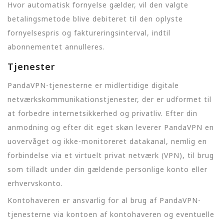
Hvor automatisk fornyelse gælder, vil den valgte
betalingsmetode blive debiteret til den oplyste
fornyelsespris og faktureringsinterval, indtil
abonnementet annulleres.
Tjenester
PandaVPN-tjenesterne er midlertidige digitale
netværkskommunikationstjenester, der er udformet til
at forbedre internetsikkerhed og privatliv. Efter din
anmodning og efter dit eget skøn leverer PandaVPN en
uovervåget og ikke-monitoreret datakanal, nemlig en
forbindelse via et virtuelt privat netværk (VPN), til brug
som tilladt under din gældende personlige konto eller
erhvervskonto.
Kontohaveren er ansvarlig for al brug af PandaVPN-
tjenesterne via kontoen af kontohaveren og eventuelle