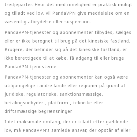
tredjeparter. Hvor det med rimelighed er praktisk muligt
og tilladt ved lov, vil PandaVPN give meddelelse om en
væsentlig afbrydelse eller suspension.
PandaVPN-tjenester og abonnementer tilbydes, sælges
eller er ikke beregnet til brug på det kinesiske fastland.
Brugere, der befinder sig på det kinesiske fastland, er
ikke berettigede til at købe, få adgang til eller bruge
PandaVPN-tjenesterne.
PandaVPN-tjenester og abonnementer kan også være
utilgængelige i andre lande eller regioner på grund af
juridiske, regulatoriske, sanktionsmæssige,
betalingsudbyder-, platform-, tekniske eller
driftsmæssige begrænsninger.
I det maksimale omfang, der er tilladt efter gældende
lov, må PandaVPN's samlede ansvar, der opstår af eller