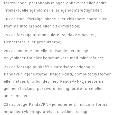
fortrolighed, personoplysninger, ophavsret eller andre
intellektuelle ejendoms- eller ejendomsrettigheder;
18) at true, forfølge, skade eller chikanere andre eller
fremme intolerance eller diskrimination;
19) at forsøge at manipulere PandaVPN-navnet,
tjenesterne eller produkterne;
20) at anmode om eller indsamle personlige
oplysninger fra eller kommunikere med mindreårige;
21) at forsøge at skaffe uautoriseret adgang til
PandaVPN-tjenesterne, brugerkonti, computersystemer
eller netværk forbundet med PandaVPN-tjenesterne
gennem hacking, password mining, brute force eller
andre midler;
22) at bruge PandaVPN-tjenesterne til militære formål,
herunder cyberkrigsførelse, udvikling, design,