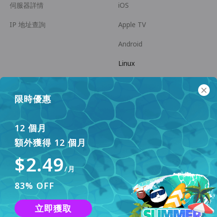
伺服器詳情
iOS
IP 地址查詢
Apple TV
Android
Linux
Android TV
限時優惠
幫助中心
商務合作
panda7x24@gmail.com
成為推廣員
12 個月
額外獲得 12 個月
常見問題
$2.49
支付方式
/月
83% OFF
立即獲取
本網站使用 Cookies 來改善用戶體驗。要了解更多資訊，請查