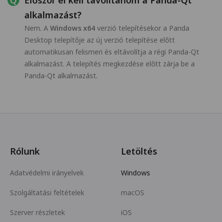
Először el kell távolítanom a Panda-Qt
alkalmazást?
Nem. A
Windows x64
verzió telepítésekor a Panda
Desktop telepítője az új verzió telepítése előtt
automatikusan felismeri és eltávolítja a régi Panda-Qt
alkalmazást. A telepítés megkezdése előtt zárja be a
Panda-Qt alkalmazást.
Rólunk
Letöltés
Adatvédelmi irányelvek
Windows
Szolgáltatási feltételek
macOS
Szerver részletek
iOS