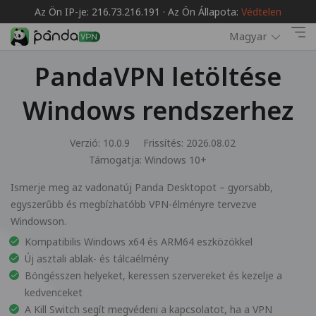
Az Ön IP-je: 216.73.216.191 · Az Ön Állapota:
Védtelen
Magyar
PandaVPN letöltése
Windows rendszerhez
Verzió: 10.0.9
Frissítés: 2026.08.02
Támogatja:
Windows 10+
Ismerje meg az vadonatúj Panda Desktopot – gyorsabb,
egyszerűbb és megbízhatóbb VPN-élményre tervezve
Windowson.
Kompatibilis Windows x64 és ARM64 eszközökkel
Új asztali ablak- és tálcaélmény
Böngésszen helyeket, keressen szervereket és kezelje a
kedvenceket
A Kill Switch segít megvédeni a kapcsolatot, ha a VPN