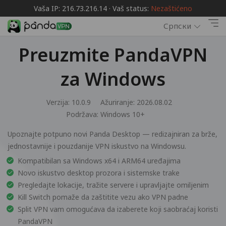
Vaša IP: 216.73.216.14 · Vaš status:
Nezaštićeno
Српски
Preuzmite PandaVPN
za Windows
Verzija: 10.0.9
Ažuriranje: 2026.08.02
Podržava:
Windows 10+
Upoznajte potpuno novi Panda Desktop — redizajniran za brže,
jednostavnije i pouzdanije VPN iskustvo na Windowsu.
Kompatibilan sa Windows x64 i ARM64 uređajima
Novo iskustvo desktop prozora i sistemske trake
Pregledajte lokacije, tražite servere i upravljajte omiljenim
Kill Switch pomaže da zaštitite vezu ako VPN padne
Split VPN vam omogućava da izaberete koji saobraćaj koristi
PandaVPN