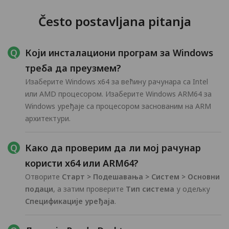
Često postavljana pitanja
Који инсталациони програм за Windows
треба да преузмем?
Изаберите Windows x64 за већину рачунара са Intel
или AMD процесором. Изаберите Windows ARM64 за
Windows уређаје са процесором заснованим на ARM
архитектури.
Како да проверим да ли мој рачунар
користи x64 или ARM64?
Отворите
Старт > Подешавања > Систем > Основни
подаци
, а затим проверите
Тип система
у одељку
Спецификације уређаја
.