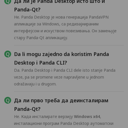
Да ли је Panda Desktop исто што и
Panda-Qt?
Не. Panda Desktop је нова генерација PandaVPN
апликације за Windows, са редизајнираним
интерфејсом и искуством повезивања. Он замењује
стару Panda-Qt апликацију.
Da li mogu zajedno da koristim Panda
Desktop i Panda CLI?
Da. Panda Desktop i Panda CLI dele isto stanje Panda
veze, pa se promene veze napravljene u jednom
odražavaju i u drugom.
Да ли прво треба да деинсталирам
Panda-Qt?
Не. Када инсталирате верзију
Windows x64
,
инсталациони програм Panda Desktop аутоматски