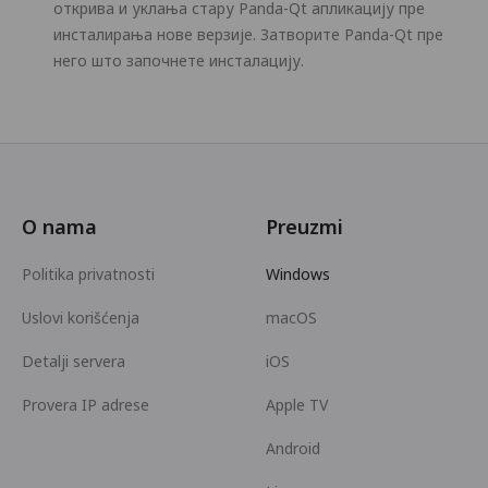
открива и уклања стару Panda-Qt апликацију пре
инсталирања нове верзије. Затворите Panda-Qt пре
него што започнете инсталацију.
O nama
Preuzmi
Politika privatnosti
Windows
Uslovi korišćenja
macOS
Detalji servera
iOS
Provera IP adrese
Apple TV
Android