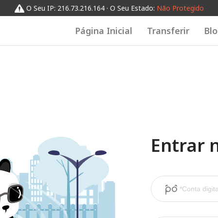
O Seu IP: 216.73.216.164 · O Seu Estado:
Não Protegido
Página Inicial
Transferir
Bl
Entrar