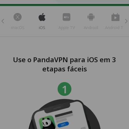
s
macOS
iOS
Apple TV
Android
Android TV
Use o PandaVPN para iOS em 3
etapas fáceis