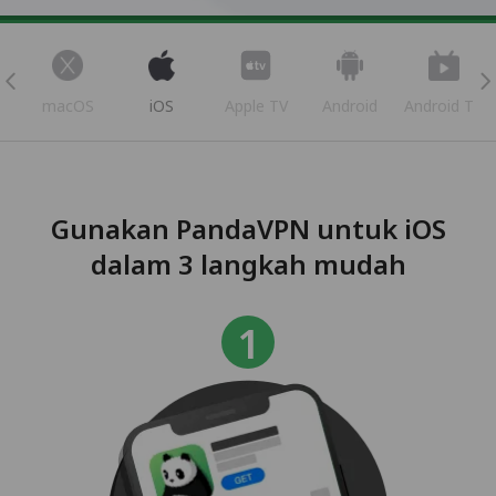
s
macOS
iOS
Apple TV
Android
Android TV
Gunakan PandaVPN untuk iOS
dalam 3 langkah mudah