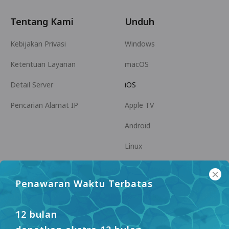
Tentang Kami
Unduh
Kebijakan Privasi
Windows
Ketentuan Layanan
macOS
Detail Server
iOS
Pencarian Alamat IP
Apple TV
Android
Linux
Android TV
Penawaran Waktu Terbatas
Pusat Bantuan
Kerja Sama
panda7x24@gmail.com
Menjadi Afiliasi
12 bulan