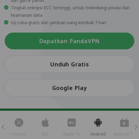
dan game panas
Tingkat enkripsi ECC tertinggi, untuk melindungi privasi dan
keamanan data
Uji coba gratis dan jaminan uang kembali 7 hari
Dapatkan PandaVPN
Unduh Gratis
Google Play
s
macOS
iOS
Apple TV
Android
Android TV