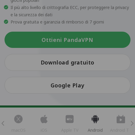
giochi popolari
Il più alto livello di crittografia ECC, per proteggere la privacy
e la sicurezza dei dati
Prova gratuita e garanzia di rimborso di 7 giorni
Ottieni PandaVPN
Download gratuito
Google Play
s
macOS
iOS
Apple TV
Android
Android TV