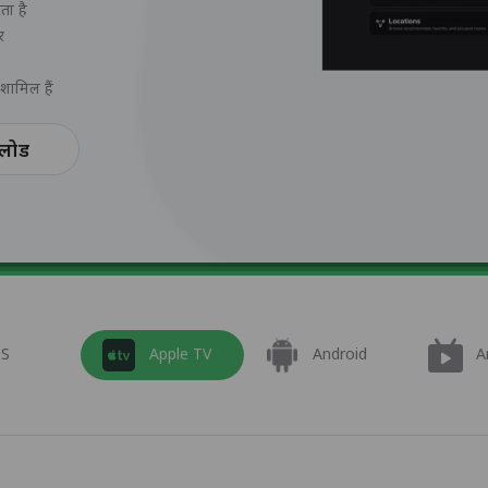
ा है
र
शामिल हैं
नलोड
OS
Apple TV
Android
A