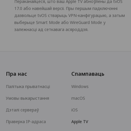
Пераканайцеся, што ваш Apple TV абноўлены да tvOS
17.0 або навейшай версіі. Пры першым падключэнні
дазвольце tvOS стварыць VPN-канфігурацыю, а затым
выберыце Smart Mode або WireGuard Mode у
залежнасці ад сеткавага асяроддзя.
Пра нас
Спампаваць
Палітыка прыватнасці
Windows
Умовы выкарыстання
macOS
Дэталі сервераў
iOS
Праверка IP-адраса
Apple TV