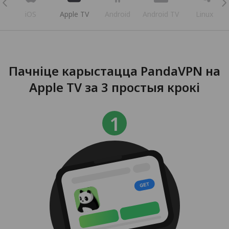
iOS
Apple TV
Android
Android TV
Linux
Пачніце карыстацца PandaVPN на
Apple TV за 3 простыя крокі