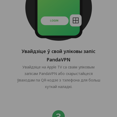
Увайдзіце ў свой уліковы запіс
PandaVPN
Увайдзіце на Apple TV са сваім уліковым
запісам PandaVPN або скарыстайцеся
ўваходам па QR-кодзе з тэлефона для больш
хуткай наладкі.