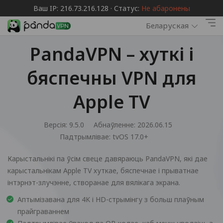
Ваш IP: 216.73.216.128 · Статус:
Не абаронены
Беларуская
PandaVPN – хуткі і
бяспечны VPN для
Apple TV
Версія: 9.5.0
Абнаўленне: 2026.06.15
Падтрымлівае:
tvOS 17.0+
Карыстальнікі па ўсім свеце давяраюць PandaVPN, які дае
карыстальнікам Apple TV хуткае, бяспечнае і прыватнае
інтэрнэт-злучэнне, створанае для вялікага экрана.
Аптымізавана для 4K і HD-стрымінгу з больш плаўным
прайграваннем