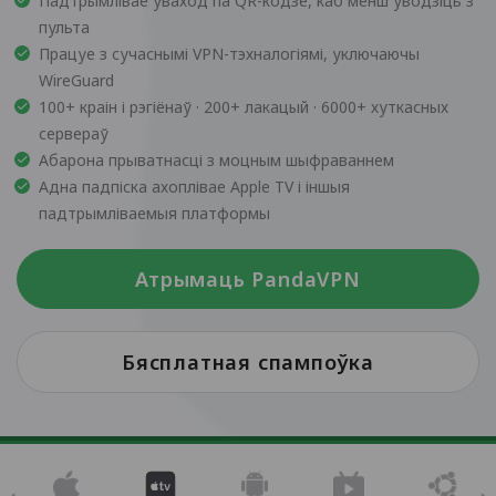
Падтрымлівае ўваход па QR-кодзе, каб менш уводзіць з
пульта
Працуе з сучаснымі VPN-тэхналогіямі, уключаючы
WireGuard
100+ краін і рэгіёнаў · 200+ лакацый · 6000+ хуткасных
сервераў
Абарона прыватнасці з моцным шыфраваннем
Адна падпіска ахоплівае Apple TV і іншыя
падтрымліваемыя платформы
Атрымаць PandaVPN
Бясплатная спампоўка