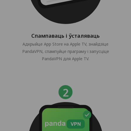
Спампаваць і ўсталяваць
Адкрыйце App Store на Apple TV, знайдзіце
PandaVPN, спампуйце праграму і запусціце
PandaVPN для Apple TV.