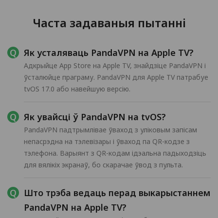
Часта задаваныя пытанні
Як усталяваць PandaVPN на Apple TV?
Адкрыйце App Store на Apple TV, знайдзіце PandaVPN і
ўсталюйце праграму. PandaVPN для Apple TV патрабуе
tvOS 17.0 або навейшую версію.
Як увайсці ў PandaVPN на tvOS?
PandaVPN падтрымлівае ўваход з уліковым запісам
непасрэдна на тэлевізары і ўваход па QR-кодзе з
тэлефона. Варыянт з QR-кодам ідэальна падыходзіць
для вялікіх экранаў, бо скарачае ўвод з пульта.
Што трэба ведаць перад выкарыстаннем
PandaVPN на Apple TV?