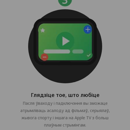
Глядзіце тое, што любіце
Пасля ўваходу і падключэння вы зможаце
атрымліваць асалоду ад фільмаў, серыялаў,
жывога спорту і іншага на Apple TV з больш
плаўным стрымінгам.