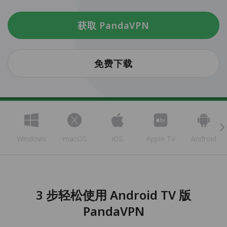
获取 PandaVPN
免费下载
Windows
macOS
iOS
Apple TV
Android
3 步轻松使用 Android TV 版
PandaVPN