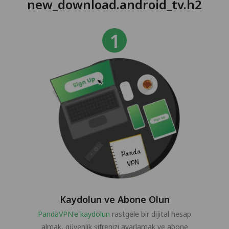
new_download.android_tv.h2
Kaydolun ve Abone Olun
PandaVPN'e kaydolun
rastgele bir dijital hesap
almak, güvenlik şifrenizi ayarlamak ve abone