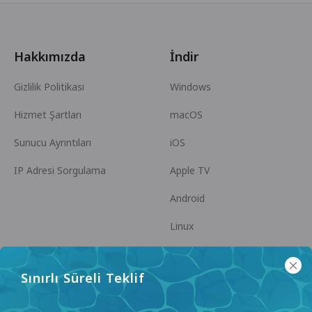
Hakkımızda
İndir
Gizlilik Politikası
Windows
Hizmet Şartları
macOS
Sunucu Ayrıntıları
iOS
IP Adresi Sorgulama
Apple TV
Android
Linux
Android TV
Sınırlı Süreli Teklif
Yardım Merkezi
İşbirliği