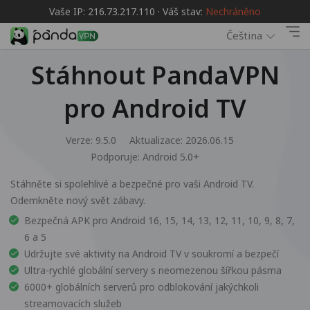
Vaše IP: 216.73.217.110 · Váš stav:
Nechráněno
Čeština
Stáhnout PandaVPN
pro Android TV
Verze: 9.5.0
Aktualizace: 2026.06.15
Podporuje:
Android 5.0+
Stáhněte si spolehlivé a bezpečné pro vaši Android TV.
Odemkněte nový svět zábavy.
Bezpečná APK pro Android 16, 15, 14, 13, 12, 11, 10, 9, 8, 7,
6 a 5
Udržujte své aktivity na Android TV v soukromí a bezpečí
Ultra-rychlé globální servery s neomezenou šířkou pásma
6000+ globálních serverů pro odblokování jakýchkoli
streamovacích služeb