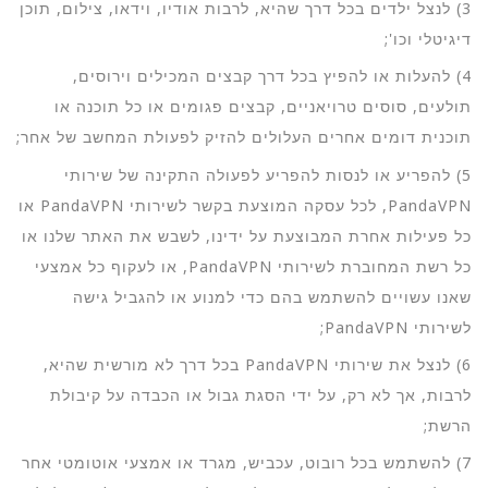
3) לנצל ילדים בכל דרך שהיא, לרבות אודיו, וידאו, צילום, תוכן
דיגיטלי וכו';
4) להעלות או להפיץ בכל דרך קבצים המכילים וירוסים,
תולעים, סוסים טרויאניים, קבצים פגומים או כל תוכנה או
תוכנית דומים אחרים העלולים להזיק לפעולת המחשב של אחר;
5) להפריע או לנסות להפריע לפעולה התקינה של שירותי
PandaVPN, לכל עסקה המוצעת בקשר לשירותי PandaVPN או
כל פעילות אחרת המבוצעת על ידינו, לשבש את האתר שלנו או
כל רשת המחוברת לשירותי PandaVPN, או לעקוף כל אמצעי
שאנו עשויים להשתמש בהם כדי למנוע או להגביל גישה
לשירותי PandaVPN;
6) לנצל את שירותי PandaVPN בכל דרך לא מורשית שהיא,
לרבות, אך לא רק, על ידי הסגת גבול או הכבדה על קיבולת
הרשת;
7) להשתמש בכל רובוט, עכביש, מגרד או אמצעי אוטומטי אחר