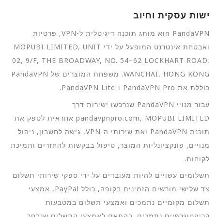
ישות עסקית וחיוב
PandaVPN הוא מותג תוכנה דיגיטלית ל-VPN, פרטיות
ואבטחת אינטרנט המופעל על ידי MOPUBI LIMITED, UNIT
02, 9/F, THE BROADWAY, NO. 54–62 LOCKHART ROAD,
WANCHAI, HONG KONG. משפחת המוצרים של PandaVPN
כוללת את PandaVPN Pro ו-PandaVPN Lite.
עבור מנויי PandaVPN שנרכשו ישירות דרך
pandavpnpro.com, MOPUBI LIMITED אחראית לספק את
תוכנת PandaVPN ואת שירותי ה-VPN, גישה לחשבון, ניהול
מנויים, פונקציונליות המוצר, טיפול בבקשות להחזרים ותמיכת
לקוחות.
תשלומים עשויים להיות מעובדים על ידי ספקי שירותי תשלום
צד שלישי מורשים הזמינים בקופה, כולל PayPal, אמצעי
תשלום מקומיים נתמכים ואמצעי תשלום במטבעות
קריפטוגרפיים נתמכים. בהתאם לאמצעי התשלום שנבחר,