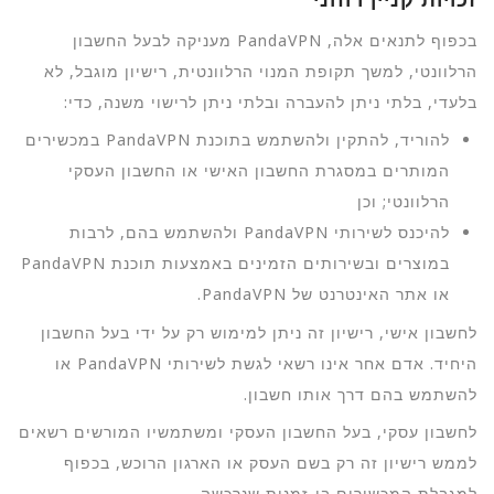
בכפוף לתנאים אלה, PandaVPN מעניקה לבעל החשבון
הרלוונטי, למשך תקופת המנוי הרלוונטית, רישיון מוגבל, לא
בלעדי, בלתי ניתן להעברה ובלתי ניתן לרישוי משנה, כדי:
להוריד, להתקין ולהשתמש בתוכנת PandaVPN במכשירים
המותרים במסגרת החשבון האישי או החשבון העסקי
הרלוונטי; וכן
להיכנס לשירותי PandaVPN ולהשתמש בהם, לרבות
במוצרים ובשירותים הזמינים באמצעות תוכנת PandaVPN
או אתר האינטרנט של PandaVPN.
לחשבון אישי, רישיון זה ניתן למימוש רק על ידי בעל החשבון
היחיד. אדם אחר אינו רשאי לגשת לשירותי PandaVPN או
להשתמש בהם דרך אותו חשבון.
לחשבון עסקי, בעל החשבון העסקי ומשתמשיו המורשים רשאים
לממש רישיון זה רק בשם העסק או הארגון הרוכש, בכפוף
למגבלת המכשירים בו-זמנית שנרכשה.