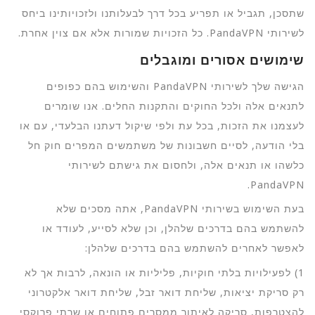
שתסכן, תגביל או תפריע בכל דרך לבעלותנו ולזכויותינו ביחס
לשירותי PandaVPN. כל הזכויות שמורות אלא אם צוין אחרת.
שימושים אסורים ומוגבלים
הגישה שלך לשירותי PandaVPN והשימוש בהם כפופים
לתנאים אלה ולכל החוקים והתקנות החלים. אנו שומרים
לעצמנו את הזכות, בכל עת ולפי שיקול דעתנו הבלעדי, עם או
בלי הודעה, לסיים חשבונות של משתמשים המפרים חוק חל
כלשהו או תנאים אלה, ולחסום את גישתם לשירותי
PandaVPN.
בעת השימוש בשירותי PandaVPN, אתה מסכים שלא
להשתמש בהם בדרכים שלהלן, וכן שלא לסייע, לעודד או
לאפשר לאחרים להשתמש בהם בדרכים שלהלן:
1) לפעילויות בלתי חוקיות, פליליות או הונאה, לרבות אך לא
רק סריקת יציאות, שליחת דואר זבל, שליחת דואר אלקטרוני
להצטרפות, סריקה לאיתור ממסרים פתוחים או שרתי פרוקסי