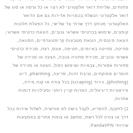
פתוחים, שליחת דואר אלקטרוני לא רצוי או כל גרסה או סוג של
דואר אלקטרוני הנשלח בכמויות אדירות גם אם הדואר
האלקטרוני מנותב דרך שרתי צד שלישי, כל הפעלת חלונות
קופצים, שימוש בכרטיסי אשראי גנובים, הונאת כרטיסי אשראי,
הונאה פיננסית, הונאת מטבעות קריפטוגרפיים, הסוואה,
סחיטה, סחיטה באיומים, חטיפה, אונס, רצח, מכירת כרטיסי
אשראי גנובים, מכירת סחורה גנובה, הצעה או מכירה של
סחורות אסורות, צבאיות ושימוש כפול, הצעה או מכירה של
חומרים מפוקחים, גניבת זהות, פריצה, pharming, דיוג
(phishing), גירוד (scraping) בכל צורה או קנה מידה,
פיראטיות דיגיטלית, הפרות קניין רוחני ופעילויות דומות
אחרות;
2) לתקוף, להפריע, לקבל גישה לא מורשית, לשלול שירות בכל
דרך או צורה לכל רשת, מחשב או צומת אחרים באמצעות
שירותי PandaVPN;