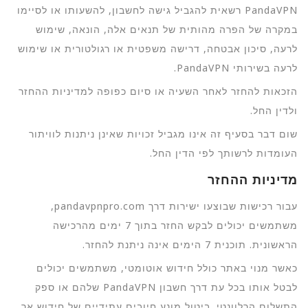
PandaVPN רשאית להגביל גישה לחשבון, להשעותו או לסיימו
במקרה של הפרה מהותית של תנאים אלה, הונאה, שימוש
לרעה, סיכון אבטחה, דרישה משפטית או רגולטורית או שימוש
לרעה בשירותי PandaVPN.
הזכאות להחזר לאחר השעיה או סיום כפופה למדיניות ההחזר
ולדין החל.
שום דבר בסעיף זה אינו מגביל זכויות שאינן ניתנות לוויתור
העומדות לרשותך לפי הדין החל.
מדיניות ההחזר
עבור רכישות שבוצעו ישירות דרך pandavpnpro.com,
משתמשים יכולים לבקש החזר בתוך 7 ימים מהרכישה
הראשונית. תוכנית 7 הימים אינה ניתנת להחזר.
כאשר מנוי באתר כולל חידוש אוטומטי, משתמשים יכולים
לבטל אותו בכל עת דרך חשבון PandaVPN שלהם או ספק
התשלום הרלוונטי. ביטול מונע חיובים עתידיים של חידוש אך