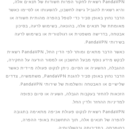
PandaVPN רשאית לחקור הפרות חשודות של תנאים אלה,
והיא רשאית להגביל גישה לחשבון, להשעותו או לסיימו כאשר
הדבר נחוץ באופן סביר כדי לטפל בהפרה מהותית חשודה או
מאומתת של תנאים אלה, בהונאה, בשימוש לרעה, בסיכון
אבטחה, בדרישה משפטית או רגולטורית או בשימוש לרעה
בשירותי PandaVPN.
כאשר הדבר מתאים ומותר לפי הדין החל, PandaVPN רשאית
לבקש מידע נוסף מבעל החשבון או למסור הודעה על החקירה,
ההגבלה, ההשעיה או הסיום. ניתן לנקוט פעולה מיידית כאשר
הדבר נחוץ באופן סביר להגנת PandaVPN, משתמשיה, צדדים
שלישיים או האבטחה והשלמות של שירותי PandaVPN.
הזכאות להחזר בעקבות הגבלה, השעיה או סיום כפופה
למדיניות ההחזר ולדין החל.
PandaVPN רשאית לנקוט פעולת אכיפה מתאימה בתגובה
להפרה של תנאים אלה, תוך התחשבות באופי ההפרה,
בחומרתה, בתדירותה ובהשלכותיה.