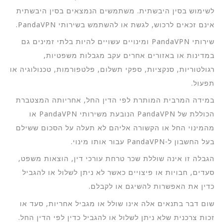
לשימוש בסין היבשתית. משתמשים הנמצאים בסין היבשתית
אינם זכאים לרכוש, לגשת או להשתמש בשירותי PandaVPN.
שירותי PandaVPN ומינויים עשויים להיות בלתי זמינים גם
במדינות או באזורים אחרים עקב מגבלות משפטיות,
רגולטוריות, סנקציות, ספקי תשלום, פלטפורמות, טכנולוגיה או
תפעול.
במידה המרבית המותרת לפי הדין החל, אחריותה המצטברת
הכוללת של PandaVPN הנובעת משירותי PandaVPN או
מהמינוי החל או הקשורה אליהם לא תעלה על הסכום ששילם
בעל החשבון ל-PandaVPN עבור אותו מינוי.
הגבלה זו אינה שוללת שכר טרחת עורכי דין, הוצאות משפט,
סעדים, חבויות או פיצויים כאשר לא ניתן לשלול או להגביל
כדין את האפשרות להשיגם או לקבלם.
שום דבר בתנאים אלה אינו שולל או מגביל אחריות, סעד או
זכות צרכנית שלא ניתן לשלול או להגביל כדין לפי הדין החל.