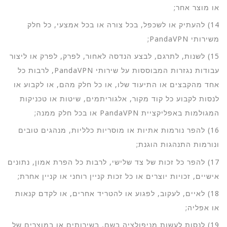
או מוצר אחר;
14) להעתיק או לשכפל, בכל צורה או בכל אמצעי, כל חלק
משירותי PandaVPN;
15) לשנות, לתרגם, לבצע הנדסה לאחור, לפרק, לפרק או ליצור
עבודות נגזרות המבוססות על שירותי PandaVPN, לרבות כל
אחד מהקבצים או התיעוד שלו, או כל חלק מהם, או לקבוע או
לנסות לקבוע כל קוד מקור, אלגוריתמים, שיטות או טכניקות
המגולמות באפליקציית PandaVPN או בכל חלק ממנה;
16) להפר נורמות אתיות או מוסריות כלליות, מנהגים טובים
ונורמות התנהגות הוגנת;
17) להפר כל זכות של צד שלישי, לרבות כל הפרת אמון, נתונים
אישיים, זכויות יוצרים או כל זכות קניין רוחני או קניין אחרת;
18) לאיים, לעקוב, לפגוע או להטריד אחרים, או לקדם קנאות
או אפליה;
19) לנסות לעשות מניפולציה בשם, בשירותים או במוצרים של