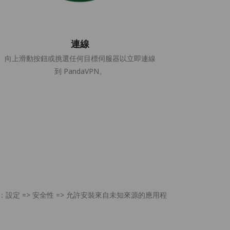
連線
向上滑動按鈕或挑選任何目標伺服器以立即連線
到 PandaVPN。
定 => 安全性 => 允許安裝來自未知來源的應用程