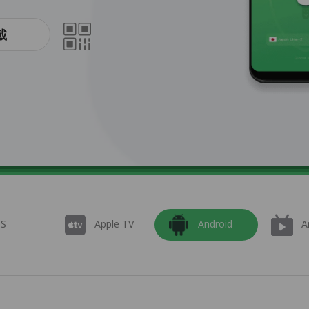
載
OS
Apple TV
Android
A