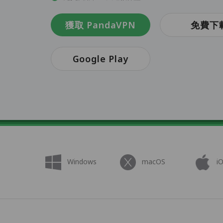
獲取 PandaVPN
免費下
Google Play
Windows
macOS
i