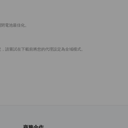
關閉電池最佳化。
緩慢的情況，請嘗試在下載前將您的代理設定為全域模式。
商務合作