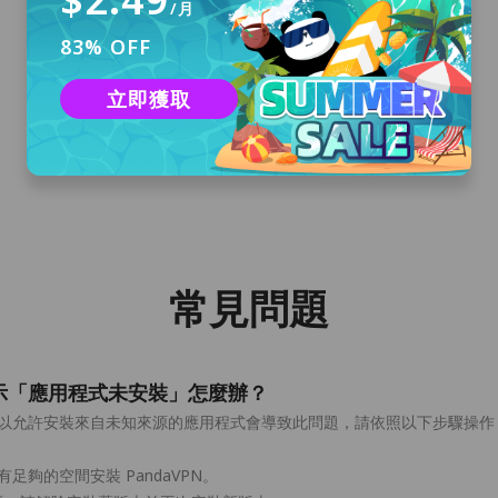
/月
83% OFF
登入
立即獲取
無需註冊。如果您是首次安裝 PandaVPN，您將
收到一個自動登入的 3 天免費試用帳號。
常見問題
 時提示「應用程式未安裝」怎麼辦？
以允許安裝來自未知來源的應用程式會導致此問題，請依照以下步驟操作：設
足夠的空間安裝 PandaVPN。