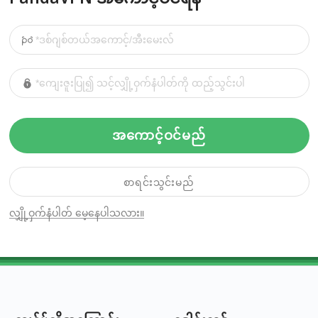
အကောင့်ဝင်မည်
စာရင်းသွင်းမည်
လျှို့ဝှက်နံပါတ် မေ့နေပါသလား။