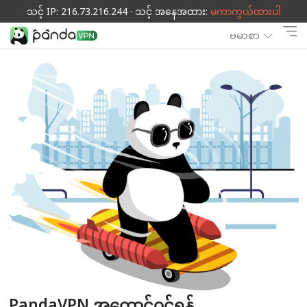
သင့် IP: 216.73.216.244 · သင့် အနေအထား:
မကာကွယ်ထားပါ
ဗမာစာ
PandaVPN အကောင့်ဝင်ရန်