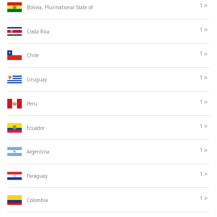
>
1
Bolivia, Plurinational State of
>
1
Costa Rica
>
1
Chile
>
1
Uruguay
>
1
Peru
>
1
Ecuador
>
1
Argentina
>
1
Paraguay
>
1
Colombia