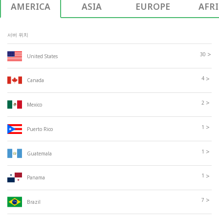
AMERICA
ASIA
EUROPE
AFR
서버 위치
>
30
United States
>
4
Canada
>
2
Mexico
>
1
Puerto Rico
>
1
Guatemala
>
1
Panama
>
7
Brazil